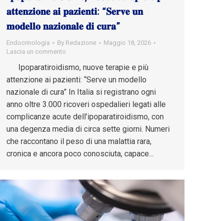
𝐚𝐭𝐭𝐞𝐧𝐳𝐢𝐨𝐧𝐞 𝐚𝐢 𝐩𝐚𝐳𝐢𝐞𝐧𝐭𝐢: “𝐒𝐞𝐫𝐯𝐞 𝐮𝐧
𝐦𝐨𝐝𝐞𝐥𝐥𝐨 𝐧𝐚𝐳𝐢𝐨𝐧𝐚𝐥𝐞 𝐝𝐢 𝐜𝐮𝐫𝐚”
Endocrinologia
By
Redazione
Maggio 18, 2026
Lascia un commento
Ipoparatiroidismo, nuove terapie e più
attenzione ai pazienti: “Serve un modello
nazionale di cura” In Italia si registrano ogni
anno oltre 3.000 ricoveri ospedalieri legati alle
complicanze acute dell’ipoparatiroidismo, con
una degenza media di circa sette giorni. Numeri
che raccontano il peso di una malattia rara,
cronica e ancora poco conosciuta, capace…