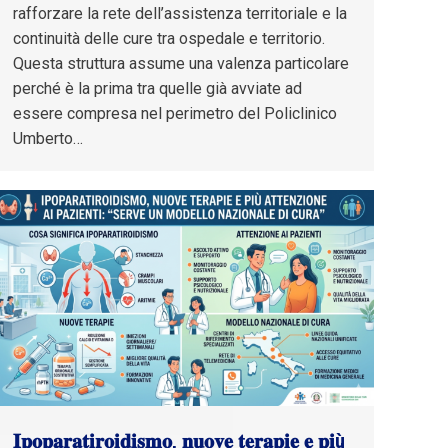
rafforzare la rete dell’assistenza territoriale e la
continuità delle cure tra ospedale e territorio.
Questa struttura assume una valenza particolare
perché è la prima tra quelle già avviate ad
essere compresa nel perimetro del Policlinico
Umberto…
𝐈𝐩𝐨𝐩𝐚𝐫𝐚𝐭𝐢𝐫𝐨𝐢𝐝𝐢𝐬𝐦𝐨, 𝐧𝐮𝐨𝐯𝐞 𝐭𝐞𝐫𝐚𝐩𝐢𝐞 𝐞 𝐩𝐢ù