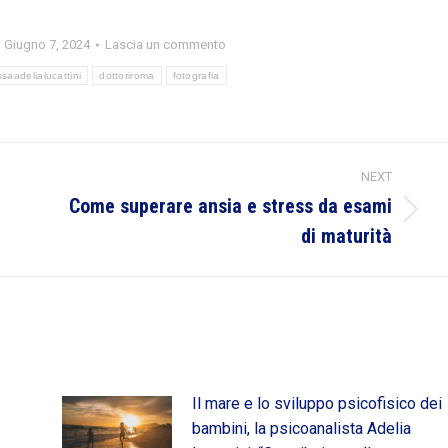
Giugno 7, 2024
Lascia un commento
saadelialucattini
dottoriroma
fotografia
NEXT
Come superare ansia e stress da esami
Next
di maturità
post:
Il mare e lo sviluppo psicofisico dei
bambini, la psicoanalista Adelia