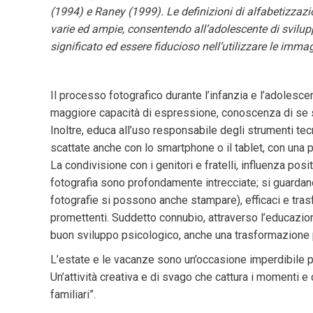
(1994) e Raney (1999). Le definizioni di alfabetizzazi
varie ed ampie, consentendo all’adolescente di svilupp
significato ed essere fiducioso nell’utilizzare le imma
Il processo fotografico durante l’infanzia e l’adolesce
maggiore capacità di espressione, conoscenza di se st
Inoltre, educa all’uso responsabile degli strumenti t
scattate anche con lo smartphone o il tablet, con una 
La condivisione con i genitori e fratelli, influenza posi
fotografia sono profondamente intrecciate; si guardano e
fotografie si possono anche stampare), efficaci e trasfor
promettenti. Suddetto connubio, attraverso l’educazion
buon sviluppo psicologico, anche una trasformazione p
L’estate e le vacanze sono un’occasione imperdibile pe
Un’attività creativa e di svago che cattura i momenti e 
familiari”.