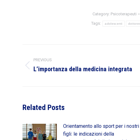
Category:
Psicoterapeuti
Tags:
adolescenti
dottores
Post
PREVIOUS
navigation
L’importanza della medicina integrata
Previous
post:
Related Posts
Orientamento allo sport per i nostri
figli: le indicazioni della