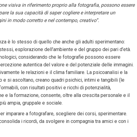
one visiva in riferimento proprio alla fotografia, possono essere
are la sua capacità di saper cogliere e interpretare un
gini in modo corretto e nel contempo, creativo”.
nza è lo stesso di quello che anche gli adulti sperimentano:
essi, esplorazione dell’ambiente e del gruppo dei pari d’età.
ecnologici, considerando che le fotografie possono essere
percezione autentica del valore e del potenziale delle immagini.
tivamente le relazioni e il clima familiare. La psicoanalisi e la
 si ascoltano, creano quadri psichici, intimi e tangibili (le
mabili, con risultati positivi e ricchi di potenzialità,
e e la formazione, consente, oltre alla crescita personale e il
iù ampia, gruppale e sociale.
r imparare a fotografare, scegliere dei corsi, sperimentare.
consolida i ricordi, da svolgere in compagnia tra amici e con i