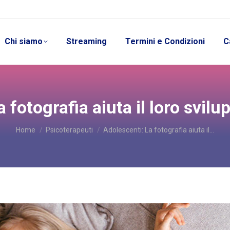
Chi siamo
Streaming
Termini e Condizioni
C
 fotografia aiuta il loro svil
You are here:
Home
Psicoterapeuti
Adolescenti: La fotografia aiuta il…