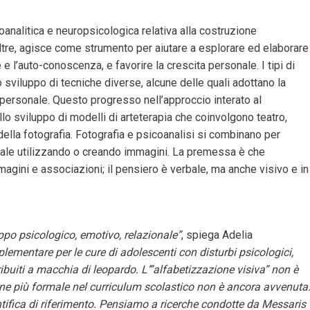
icoanalitica e neuropsicologica relativa alla costruzione
noltre, agisce come strumento per aiutare a esplorare ed elaborare
 l’auto-conoscenza, e favorire la crescita personale. I tipi di
o sviluppo di tecniche diverse, alcune delle quali adottano la
personale. Questo progresso nell’approccio interato al
llo sviluppo di modelli di arteterapia che coinvolgono teatro,
 della fotografia. Fotografia e psicoanalisi si combinano per
onale utilizzando o creando immagini. La premessa è che
magini e associazioni; il pensiero è verbale, ma anche visivo e in
ppo psicologico, emotivo, relazionale”
, spiega Adelia
mentare per le cure di adolescenti con disturbi psicologici,
buiti a macchia di leopardo. L’”alfabetizzazione visiva” non è
one più formale nel curriculum scolastico non è ancora avvenuta
entifica di riferimento. Pensiamo a ricerche condotte da Messaris