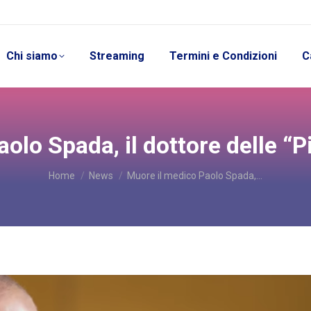
Chi siamo
Streaming
Termini e Condizioni
C
olo Spada, il dottore delle “Pi
You are here:
Home
News
Muore il medico Paolo Spada,…