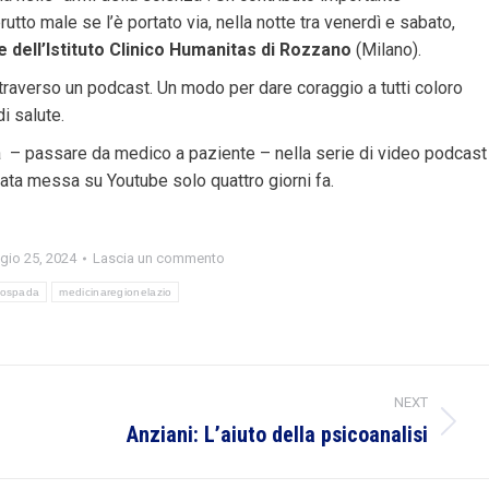
utto male se l’è portato via, nella notte tra venerdì e sabato,
 dell’Istituto Clinico Humanitas di Rozzano
(Milano).
traverso un podcast. Un modo per dare coraggio a tutti coloro
i salute.
 – passare da medico a paziente – nella serie di video podcast
tata messa su Youtube solo quattro giorni fa.
io 25, 2024
Lascia un commento
lospada
medicinaregionelazio
NEXT
Anziani: L’aiuto della psicoanalisi
Next
post: