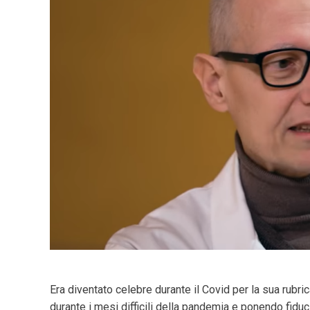
Era diventato celebre durante il Covid per la sua rubri
durante i mesi difficili della pandemia e ponendo fiduc