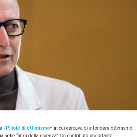
ca
«
Pillole di ottimismo
» in cui cercava di infondere ottimismo
ia nelle “armi della scienza”. Un contributo importante