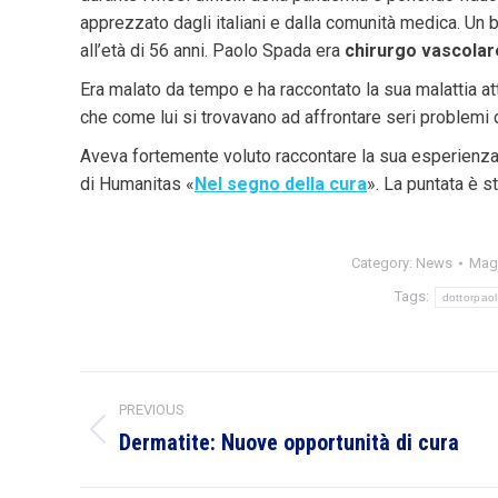
apprezzato dagli italiani e dalla comunità medica. Un br
all’età di 56 anni. Paolo Spada era
chirurgo vascolare
Era malato da tempo e ha raccontato la sua malattia at
che come lui si trovavano ad affrontare seri problemi d
Aveva fortemente voluto raccontare la sua esperienza
di Humanitas «
Nel segno della cura
». La puntata è s
Category:
News
Magg
Tags:
dottorpao
Post
PREVIOUS
navigation
Dermatite: Nuove opportunità di cura
Previous
post: