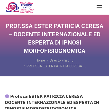
PROF.SSA ESTER PATRICIA CERESA
– DOCENTE INTERNAZIONALE ED
ESPERTA DI IPNOSI
MORFOFISIOGNOMICA
You are here:
Home
Directory listing
PROF.SSA ESTER PATRICIA CERESA –…
𝗣𝗿𝗼𝗳.𝘀𝘀𝗮 𝗘𝗦𝗧𝗘𝗥 𝗣𝗔𝗧𝗥𝗜𝗖𝗜𝗔 𝗖𝗘𝗥𝗘𝗦𝗔
𝗗𝗢𝗖𝗘𝗡𝗧𝗘 𝗜𝗡𝗧𝗘𝗥𝗡𝗔𝗭𝗜𝗢𝗡𝗔𝗟𝗘 𝗘𝗗 𝗘𝗦𝗣𝗘𝗥𝗧𝗔 𝗜𝗡
𝗜𝗣𝗡𝗢𝗦𝗜 𝗘 𝗠𝗢𝗥𝗙𝗢𝗙𝗜𝗦𝗜𝗢𝗚𝗡𝗢𝗠𝗜𝗖𝗔