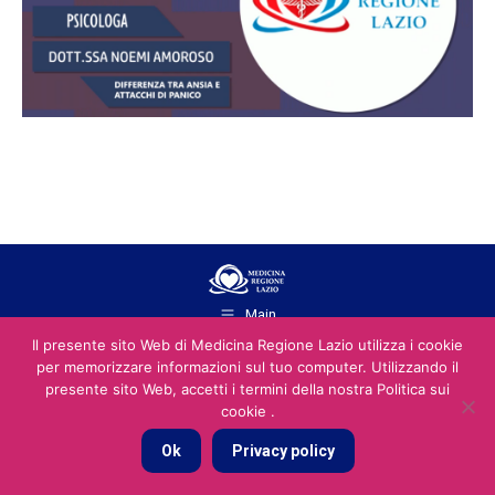
Main
2026 © You Social Srl srl P.IVA e C.F. 13970891001 - REA: RM - 1487168
Il presente sito Web di Medicina Regione Lazio utilizza i cookie
- pec: yousocialsrls@pec.it
per memorizzare informazioni sul tuo computer. Utilizzando il
presente sito Web, accetti i termini della nostra Politica sui
cookie .
Ok
Privacy policy