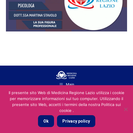
Main
2026 © You Social Srl srl P.IVA e C.F. 13970891001 - REA: RM - 1487168
Il presente sito Web di Medicina Regione Lazio utilizza i cookie
- pec: yousocialsrls@pec.it
per memorizzare informazioni sul tuo computer. Utilizzando il
presente sito Web, accetti i termini della nostra Politica sui
cookie .
Ok
Privacy policy