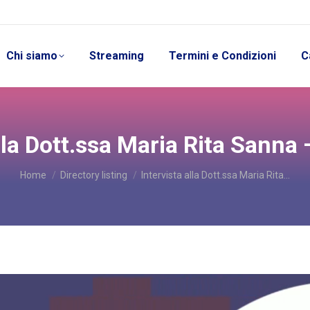
Chi siamo
Streaming
Termini e Condizioni
C
lla Dott.ssa Maria Rita Sanna – 
You are here:
Home
Directory listing
Intervista alla Dott.ssa Maria Rita…