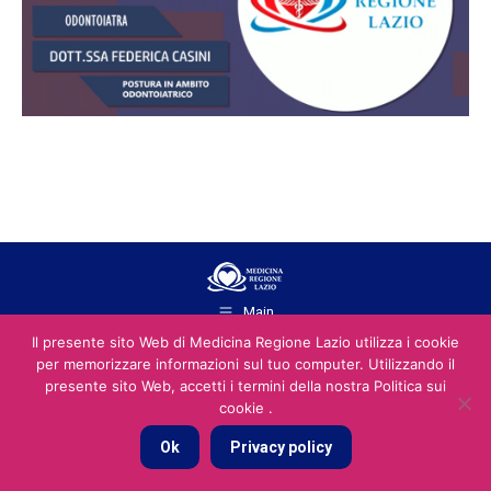
Main
2026 © You Social Srl srl P.IVA e C.F. 13970891001 - REA: RM - 1487168
Il presente sito Web di Medicina Regione Lazio utilizza i cookie
- pec: yousocialsrls@pec.it
per memorizzare informazioni sul tuo computer. Utilizzando il
presente sito Web, accetti i termini della nostra Politica sui
cookie .
Ok
Privacy policy