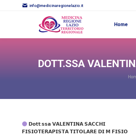
info@medicinaregionelazio.it
Home
DOTT.SSA VALENTINA
You
Ho
𝗗𝗼𝘁𝘁.𝘀𝘀𝗮 𝗩𝗔𝗟𝗘𝗡𝗧𝗜𝗡𝗔 𝗦𝗔𝗖𝗖𝗛𝗜
𝗙𝗜𝗦𝗜𝗢𝗧𝗘𝗥𝗔𝗣𝗜𝗦𝗧𝗔 𝗧𝗜𝗧𝗢𝗟𝗔𝗥𝗘 𝗗𝗜 𝗠 𝗙𝗜𝗦𝗜𝗢