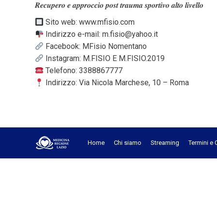
𝑹𝒆𝒄𝒖𝒑𝒆𝒓𝒐 𝒆 𝒂𝒑𝒑𝒓𝒐𝒄𝒄𝒊𝒐 𝒑𝒐𝒔𝒕 𝒕𝒓𝒂𝒖𝒎𝒂 𝒔𝒑𝒐𝒓𝒕𝒊𝒗𝒐 𝒂𝒍𝒕𝒐 𝒍𝒊𝒗𝒆𝒍𝒍𝒐
Sito web: www.mfisio.com
Indirizzo e-mail: m.fisio@yahoo.it
Facebook: MFisio Nomentano
Instagram: M.FISIO E M.FISIO.2019
Telefono: 3388867777
Indirizzo: Via Nicola Marchese, 10 – Roma
Home
Chi siamo
Streaming
Termini e 