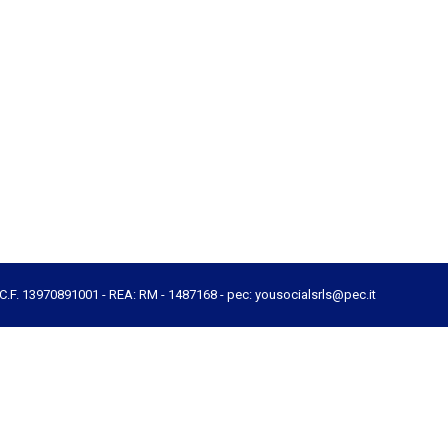
e C.F. 13970891001 - REA: RM - 1487168 - pec: yousocialsrls@pec.it