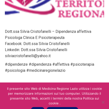
Dott.ssa Silvia Cristofanelli – Dipendenza affettiva
Psicologa Clinica E Psicoterapeuta
Facebook: Dott.ssa Silvia Cristofanelli
Linkedin: Dott.ssa Silvia Cristofanelli
silviacristofanelli@yahoo.it
#dipendenze #dipendenza #affettiva #psicoterapia
#psicologia #medicinaregionelazio
Il presente sito Web di Medicina Regione Lazio utilizza i cookie
per memorizzare informazioni sul tuo computer. Utilizzando il
presente sito Web, accetti i termini della nostra Politica sui
cookie .
Main