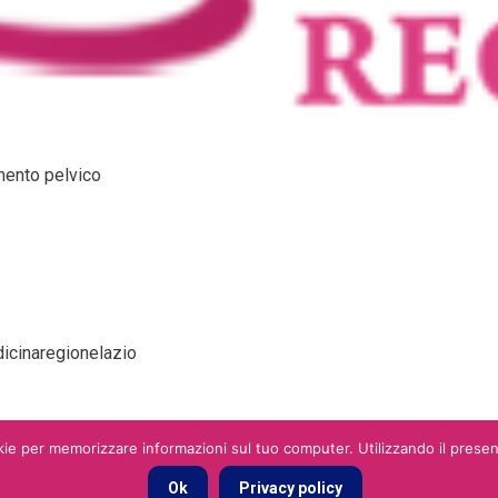
mento pelvico
dicinaregionelazio
ie per memorizzare informazioni sul tuo computer. Utilizzando il presente
Ok
Privacy policy
Condizioni
Categorie
Blog
Contatti
2026 © You Social Srl srl P.IVA 