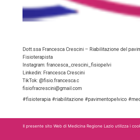
Dott.ssa Francesca Crescini – Riabilitazione del pavi
Fisioterapista
Instagram: francesca_crescini_fisiopelvi
Linkedin: Francesca Crescini
TikTok: @fisio.francesca.c
fisiofracrescini@gmail.com
#fisioterapia #riabilitazione #pavimentopelvico #me
Il presente sito Web di Medicina Regione Lazio utilizza i cook
Home
Chi siamo
Streaming
Termini e 