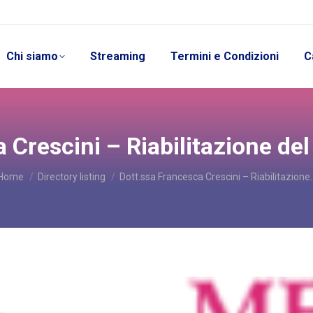
Chi siamo
Streaming
Termini e Condizioni
C
 Crescini – Riabilitazione de
You are here:
Home
Directory listing
Dott.ssa Francesca Crescini – Riabilitazione