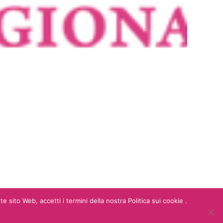
 sito Web, accetti i termini della nostra Politica sui cookie .
e C.F. 13970891001 - REA: RM - 1487168 - pec: yousocialsrls@pec.it