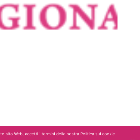
 sito Web, accetti i termini della nostra Politica sui cookie .