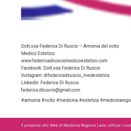
Dott.ssa Federica Di Ruscio – Armonia del volto
Medico Estetico
www.federicadirusciomedicoestetico.com
Facebook: Dott.ssa Federica Di Ruscio
Instagram: drfedericadiruscio_medestetica
Linkedin: Federica Di Ruscio
federica.diruscio@gmail.com
#armonia #volto #medicina #estetica #medicinaregi
Il presente sito Web di Medicina Regione Lazio utilizza i cook