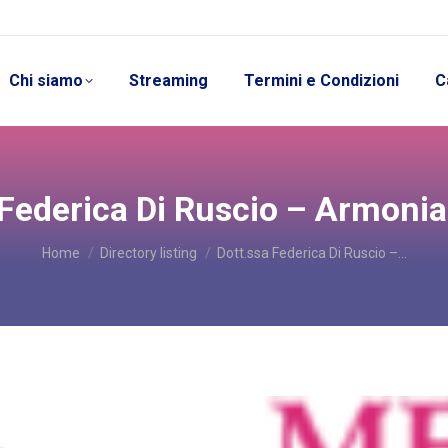
Chi siamo
Streaming
Termini e Condizioni
C
 Federica Di Ruscio – Armonia 
You are here:
Home
Directory listing
Dott.ssa Federica Di Ruscio –…