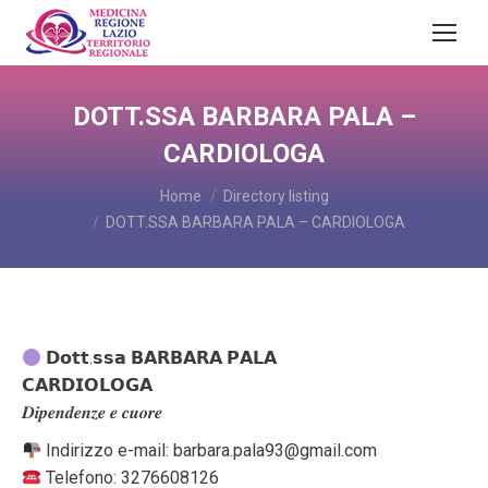
DOTT.SSA BARBARA PALA –
CARDIOLOGA
You are here:
Home
Directory listing
DOTT.SSA BARBARA PALA – CARDIOLOGA
𝗗𝗼𝘁𝘁.𝘀𝘀𝗮 𝗕𝗔𝗥𝗕𝗔𝗥𝗔 𝗣𝗔𝗟𝗔
𝗖𝗔𝗥𝗗𝗜𝗢𝗟𝗢𝗚𝗔
𝑫𝒊𝒑𝒆𝒏𝒅𝒆𝒏𝒛𝒆 𝒆 𝒄𝒖𝒐𝒓𝒆
Indirizzo e-mail: barbara.pala93@gmail.com
Telefono: 3276608126