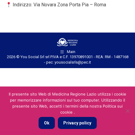
Indirizzo: Via Novara Zona Porta Pia – Roma
Main
2026 © You Social Srl srl P.IVA e C.F. 13970891001 - REA: RM - 1487168
- pec: yousocialsrls@pec.it
Il presente sito Web di Medicina Regione Lazio utilizza i cookie
per memorizzare informazioni sul tuo computer. Utilizzando il
presente sito Web, accetti i termini della nostra Politica sui
cookie .
Ok
Privacy policy