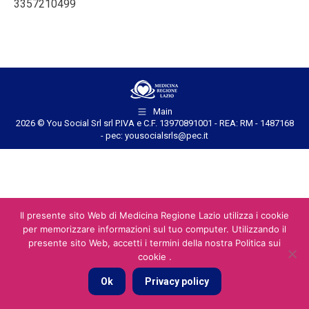
3357210499
Main
2026 © You Social Srl srl P.IVA e C.F. 13970891001 - REA: RM - 1487168
- pec: yousocialsrls@pec.it
Il presente sito Web di Medicina Regione Lazio utilizza i cookie
per memorizzare informazioni sul tuo computer. Utilizzando il
presente sito Web, accetti i termini della nostra Politica sui
cookie .
Ok
Privacy policy