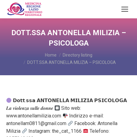
DOTT.SSA ANTONELLA MILIZIA –
PSICOLOGA
You are here:
Home
Directory listing
DOTT.SSA ANTONELLA MILIZIA – PSICOLOGA
𝗗𝗼𝘁𝘁.𝘀𝘀𝗮 𝗔𝗡𝗧𝗢𝗡𝗘𝗟𝗟𝗔 𝗠𝗜𝗟𝗜𝗭𝗜𝗔 𝗣𝗦𝗜𝗖𝗢𝗟𝗢𝗚𝗔
𝑳𝒂 𝒗𝒊𝒐𝒍𝒆𝒏𝒛𝒂 𝒔𝒖𝒍𝒍𝒆 𝒅𝒐𝒏𝒏𝒆
Sito web:
www.antonellamilizia.com
Indirizzo e-mail:
antonellam0811@gmail.com
Facebook: Antonella
Milizia
Instagram: the_cat_1166
Telefono: