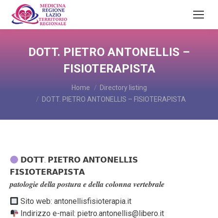
DOTT. PIETRO ANTONELLIS –
FISIOTERAPISTA
You are here:
Home
Directory listing
DOTT. PIETRO ANTONELLIS – FISIOTERAPISTA
𝗗𝗢𝗧𝗧. 𝗣𝗜𝗘𝗧𝗥𝗢 𝗔𝗡𝗧𝗢𝗡𝗘𝗟𝗟𝗜𝗦
𝗙𝗜𝗦𝗜𝗢𝗧𝗘𝗥𝗔𝗣𝗜𝗦𝗧𝗔
𝒑𝒂𝒕𝒐𝒍𝒐𝒈𝒊𝒆 𝒅𝒆𝒍𝒍𝒂 𝒑𝒐𝒔𝒕𝒖𝒓𝒂 𝒆 𝒅𝒆𝒍𝒍𝒂 𝒄𝒐𝒍𝒐𝒏𝒏𝒂 𝒗𝒆𝒓𝒕𝒆𝒃𝒓𝒂𝒍𝒆
Sito web: antonellisfisioterapia.it
Indirizzo e-mail: pietro.antonellis@libero.it