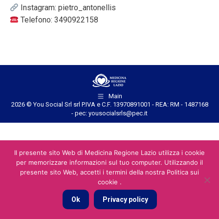
Instagram: pietro_antonellis
Telefono: 3490922158
Main
2026 © You Social Srl srl P.IVA e C.F. 13970891001 - REA: RM - 1487168
- pec: yousocialsrls@pec.it
Il presente sito Web di Medicina Regione Lazio utilizza i cookie
per memorizzare informazioni sul tuo computer. Utilizzando il
presente sito Web, accetti i termini della nostra Politica sui
cookie .
Ok
Privacy policy