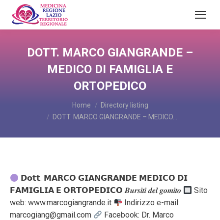
DOTT. MARCO GIANGRANDE –
MEDICO DI FAMIGLIA E
ORTOPEDICO
You are here:
Home
Directory listing
DOTT. MARCO GIANGRANDE – MEDICO…
𝗗𝗼𝘁𝘁. 𝗠𝗔𝗥𝗖𝗢 𝗚𝗜𝗔𝗡𝗚𝗥𝗔𝗡𝗗𝗘 𝗠𝗘𝗗𝗜𝗖𝗢 𝗗𝗜
𝗙𝗔𝗠𝗜𝗚𝗟𝗜𝗔 𝗘 𝗢𝗥𝗧𝗢𝗣𝗘𝗗𝗜𝗖𝗢 𝑩𝒖𝒓𝒔𝒊𝒕𝒊 𝒅𝒆𝒍 𝒈𝒐𝒎𝒊𝒕𝒐
Sito
web: www.marcogiangrande.it
Indirizzo e-mail:
marcogiang@gmail.com
Facebook: Dr. Marco