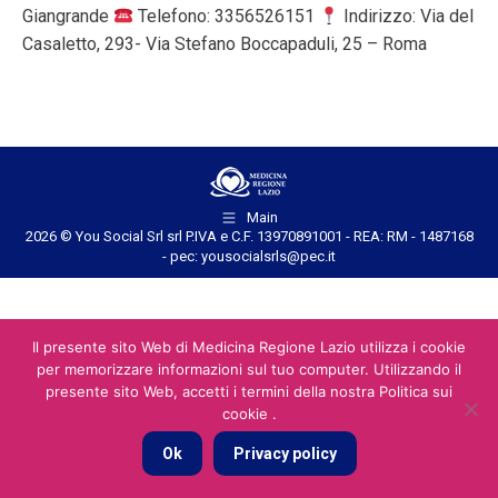
Giangrande
Telefono: 3356526151
Indirizzo: Via del
Casaletto, 293- Via Stefano Boccapaduli, 25 – Roma
Main
2026 © You Social Srl srl P.IVA e C.F. 13970891001 - REA: RM - 1487168
- pec: yousocialsrls@pec.it
Il presente sito Web di Medicina Regione Lazio utilizza i cookie
per memorizzare informazioni sul tuo computer. Utilizzando il
presente sito Web, accetti i termini della nostra Politica sui
cookie .
Ok
Privacy policy