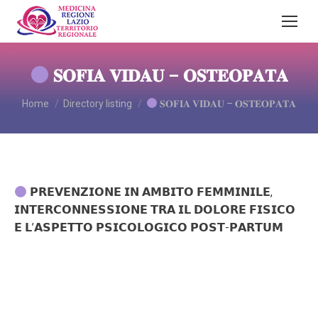
𝐒𝐎𝐅𝐈𝐀 𝐕𝐈𝐃𝐀𝐔 – 𝐎𝐒𝐓𝐄𝐎𝐏𝐀𝐓𝐀
You are here:
Home
Directory listing
𝐒𝐎𝐅𝐈𝐀 𝐕𝐈𝐃𝐀𝐔 – 𝐎𝐒𝐓𝐄𝐎𝐏𝐀𝐓𝐀
𝗣𝗥𝗘𝗩𝗘𝗡𝗭𝗜𝗢𝗡𝗘 𝗜𝗡 𝗔𝗠𝗕𝗜𝗧𝗢 𝗙𝗘𝗠𝗠𝗜𝗡𝗜𝗟𝗘,
𝗜𝗡𝗧𝗘𝗥𝗖𝗢𝗡𝗡𝗘𝗦𝗦𝗜𝗢𝗡𝗘 𝗧𝗥𝗔 𝗜𝗟 𝗗𝗢𝗟𝗢𝗥𝗘 𝗙𝗜𝗦𝗜𝗖𝗢
𝗘 𝗟’𝗔𝗦𝗣𝗘𝗧𝗧𝗢 𝗣𝗦𝗜𝗖𝗢𝗟𝗢𝗚𝗜𝗖𝗢 𝗣𝗢𝗦𝗧-𝗣𝗔𝗥𝗧𝗨𝗠