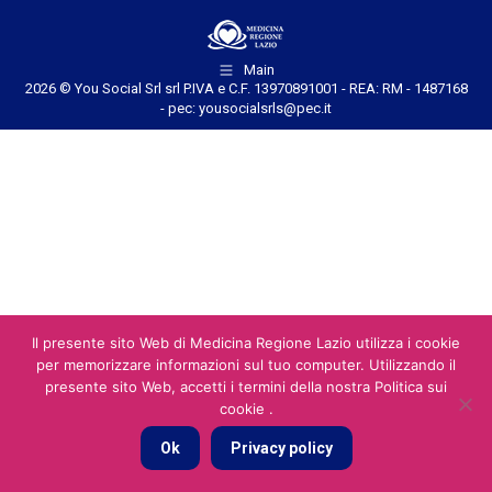
Main
2026 © You Social Srl srl P.IVA e C.F. 13970891001 - REA: RM - 1487168
- pec: yousocialsrls@pec.it
Il presente sito Web di Medicina Regione Lazio utilizza i cookie
per memorizzare informazioni sul tuo computer. Utilizzando il
presente sito Web, accetti i termini della nostra Politica sui
cookie .
Ok
Privacy policy