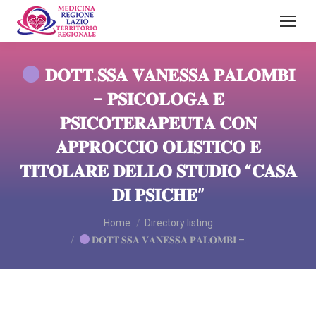
𝐃𝐎𝐓𝐓.𝐒𝐒𝐀 𝐕𝐀𝐍𝐄𝐒𝐒𝐀 𝐏𝐀𝐋𝐎𝐌𝐁𝐈
– 𝐏𝐒𝐈𝐂𝐎𝐋𝐎𝐆𝐀 𝐄
𝐏𝐒𝐈𝐂𝐎𝐓𝐄𝐑𝐀𝐏𝐄𝐔𝐓𝐀 𝐂𝐎𝐍
𝐀𝐏𝐏𝐑𝐎𝐂𝐂𝐈𝐎 𝐎𝐋𝐈𝐒𝐓𝐈𝐂𝐎 𝐄
𝐓𝐈𝐓𝐎𝐋𝐀𝐑𝐄 𝐃𝐄𝐋𝐋𝐎 𝐒𝐓𝐔𝐃𝐈𝐎 “𝐂𝐀𝐒𝐀
𝐃𝐈 𝐏𝐒𝐈𝐂𝐇𝐄”
You are here:
Home
Directory listing
𝐃𝐎𝐓𝐓.𝐒𝐒𝐀 𝐕𝐀𝐍𝐄𝐒𝐒𝐀 𝐏𝐀𝐋𝐎𝐌𝐁𝐈 –…