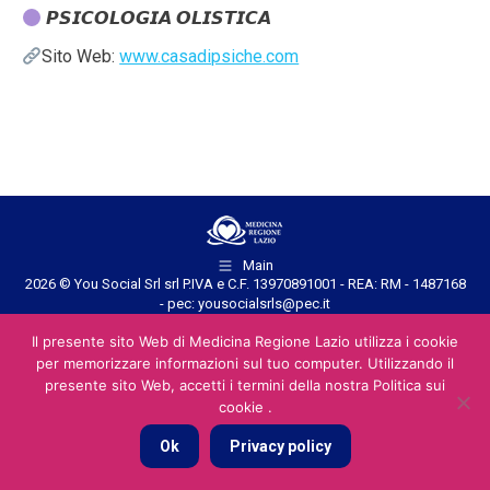
𝙋𝙎𝙄𝘾𝙊𝙇𝙊𝙂𝙄𝘼 𝙊𝙇𝙄𝙎𝙏𝙄𝘾𝘼
Sito Web:
www.casadipsiche.com
Main
2026 © You Social Srl srl P.IVA e C.F. 13970891001 - REA: RM - 1487168
- pec: yousocialsrls@pec.it
Il presente sito Web di Medicina Regione Lazio utilizza i cookie
per memorizzare informazioni sul tuo computer. Utilizzando il
presente sito Web, accetti i termini della nostra Politica sui
cookie .
Ok
Privacy policy