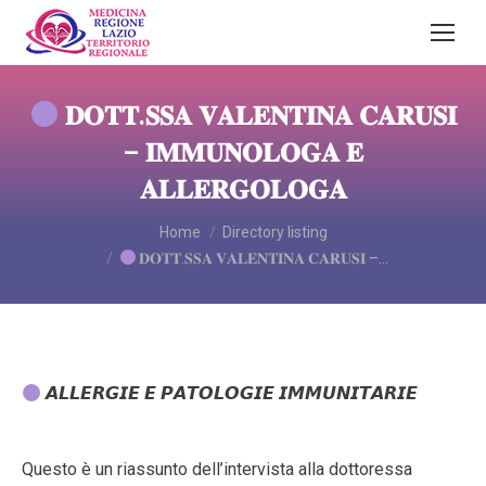
𝐃𝐎𝐓𝐓.𝐒𝐒𝐀 𝐕𝐀𝐋𝐄𝐍𝐓𝐈𝐍𝐀 𝐂𝐀𝐑𝐔𝐒𝐈
– 𝐈𝐌𝐌𝐔𝐍𝐎𝐋𝐎𝐆𝐀 𝐄
𝐀𝐋𝐋𝐄𝐑𝐆𝐎𝐋𝐎𝐆𝐀
You are here:
Home
Directory listing
𝐃𝐎𝐓𝐓.𝐒𝐒𝐀 𝐕𝐀𝐋𝐄𝐍𝐓𝐈𝐍𝐀 𝐂𝐀𝐑𝐔𝐒𝐈 –…
𝘼𝙇𝙇𝙀𝙍𝙂𝙄𝙀 𝙀 𝙋𝘼𝙏𝙊𝙇𝙊𝙂𝙄𝙀 𝙄𝙈𝙈𝙐𝙉𝙄𝙏𝘼𝙍𝙄𝙀
Questo è un riassunto dell’intervista alla dottoressa