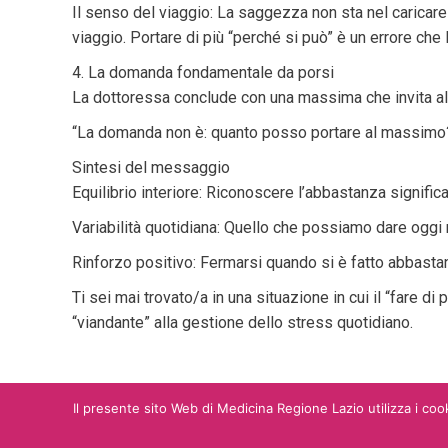
Il senso del viaggio: La saggezza non sta nel caricare
viaggio. Portare di più “perché si può” è un errore che 
4. La domanda fondamentale da porsi
La dottoressa conclude con una massima che invita all
“La domanda non è: quanto posso portare al massimo?
Sintesi del messaggio
Equilibrio interiore: Riconoscere l’abbastanza signific
Variabilità quotidiana: Quello che possiamo dare oggi 
Rinforzo positivo: Fermarsi quando si è fatto abbastan
Ti sei mai trovato/a in una situazione in cui il “fare 
“viandante” alla gestione dello stress quotidiano.
Il presente sito Web di Medicina Regione Lazio utilizza i cook
Home
Chi siamo
Streaming
Termini e 