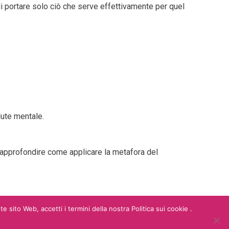
li portare solo ciò che serve effettivamente per quel
lute mentale.
ad approfondire come applicare la metafora del
 sito Web, accetti i termini della nostra Politica sui cookie .
e C.F. 13970891001 - REA: RM - 1487168 - pec: yousocialsrls@pec.it