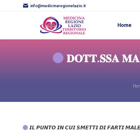
info@medicinaregionelazio.it
Home
𝐃𝐎𝐓𝐓.𝐒𝐒𝐀 𝐌𝐀
You
Ho
𝙄𝙇 𝙋𝙐𝙉𝙏𝙊 𝙄𝙉 𝘾𝙐𝙄 𝙎𝙈𝙀𝙏𝙏𝙄 𝘿𝙄 𝙁𝘼𝙍𝙏𝙄 𝙈𝘼𝙇