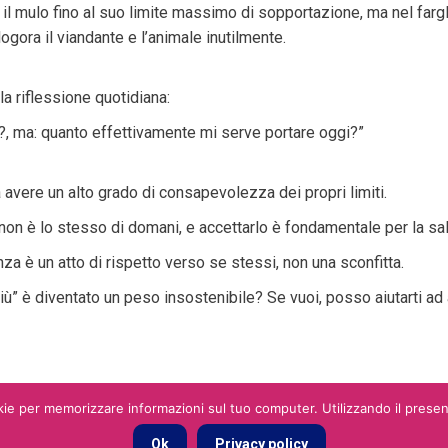
 il mulo fino al suo limite massimo di sopportazione, ma nel farg
logora il viandante e l’animale inutilmente.
a riflessione quotidiana:
, ma: quanto effettivamente mi serve portare oggi?”
a avere un alto grado di consapevolezza dei propri limiti.
non è lo stesso di domani, e accettarlo è fondamentale per la sa
za è un atto di rispetto verso se stessi, non una sconfitta.
di più” è diventato un peso insostenibile? Se vuoi, posso aiutarti 
ie per memorizzare informazioni sul tuo computer. Utilizzando il presente
Ok
Privacy policy
Condizioni
Categorie
Blog
Contatti
2026 © You Social Srl srl P.IVA 