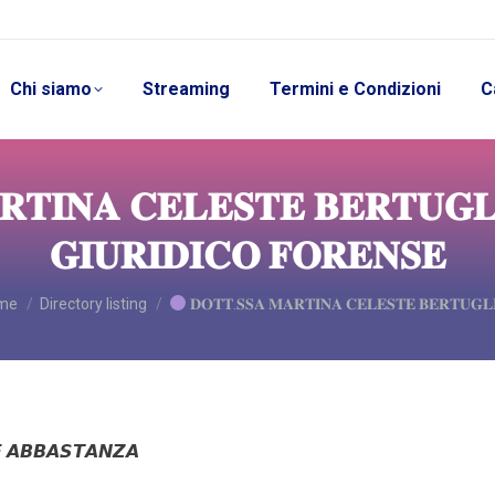
Chi siamo
Streaming
Termini e Condizioni
C
𝐓𝐈𝐍𝐀 𝐂𝐄𝐋𝐄𝐒𝐓𝐄 𝐁𝐄𝐑𝐓𝐔𝐆𝐋
𝐆𝐈𝐔𝐑𝐈𝐃𝐈𝐂𝐎 𝐅𝐎𝐑𝐄𝐍𝐒𝐄
 are here:
me
Directory listing
𝐃𝐎𝐓𝐓.𝐒𝐒𝐀 𝐌𝐀𝐑𝐓𝐈𝐍𝐀 𝐂𝐄𝐋𝐄𝐒𝐓𝐄 𝐁𝐄𝐑𝐓𝐔𝐆𝐋
𝙀 𝘼𝘽𝘽𝘼𝙎𝙏𝘼𝙉𝙕𝘼