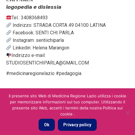
𝙡𝙤𝙜𝙤𝙥𝙚𝙙𝙞𝙖 𝙚 𝙙𝙞𝙨𝙡𝙚𝙨𝙨𝙞𝙖
Tel.: 3408368493
Indirizzo: STRADA CORTA 49 04100 LATINA
Facebook: SENTI CHI PARLA
Instagram: sentiichiparla
Linkedin: Helena Marangon
Indirizzo e-mail:
STUDIOSENTICHIPARLA@GMAIL.COM
#medicinaregionelazio #pedagogia
Il presente sito Web di Medicina Regione Lazio utilizza i cookie
per memorizzare informazioni sul tuo computer. Utilizzando il
presente sito Web, accetti i termini della nostra Politica sui
cookie .
Main
Ok
Privacy policy
2026 © You Social Srl srl P.IVA e C.F. 13970891001 - REA: RM - 1487168
- pec: yousocialsrls@pec.it