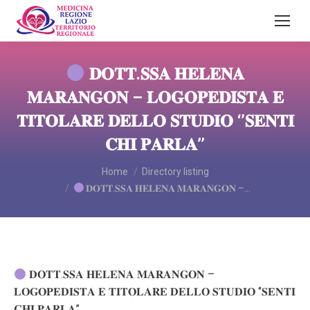
𝐃𝐎𝐓𝐓.𝐒𝐒𝐀 𝐇𝐄𝐋𝐄𝐍𝐀
𝐌𝐀𝐑𝐀𝐍𝐆𝐎𝐍 – 𝐋𝐎𝐆𝐎𝐏𝐄𝐃𝐈𝐒𝐓𝐀 𝐄
𝐓𝐈𝐓𝐎𝐋𝐀𝐑𝐄 𝐃𝐄𝐋𝐋𝐎 𝐒𝐓𝐔𝐃𝐈𝐎 ‘’𝐒𝐄𝐍𝐓𝐈
𝐂𝐇𝐈 𝐏𝐀𝐑𝐋𝐀’’
You are here:
Home
Directory listing
𝐃𝐎𝐓𝐓.𝐒𝐒𝐀 𝐇𝐄𝐋𝐄𝐍𝐀 𝐌𝐀𝐑𝐀𝐍𝐆𝐎𝐍 –…
𝐃𝐎𝐓𝐓.𝐒𝐒𝐀 𝐇𝐄𝐋𝐄𝐍𝐀 𝐌𝐀𝐑𝐀𝐍𝐆𝐎𝐍 –
𝐋𝐎𝐆𝐎𝐏𝐄𝐃𝐈𝐒𝐓𝐀 𝐄 𝐓𝐈𝐓𝐎𝐋𝐀𝐑𝐄 𝐃𝐄𝐋𝐋𝐎 𝐒𝐓𝐔𝐃𝐈𝐎 ‘’𝐒𝐄𝐍𝐓𝐈
𝐂𝐇𝐈 𝐏𝐀𝐑𝐋𝐀’’