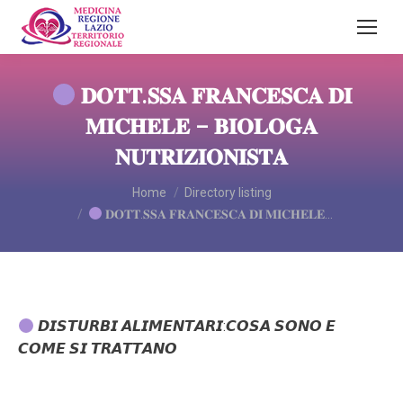
𝐃𝐎𝐓𝐓.𝐒𝐒𝐀 𝐅𝐑𝐀𝐍𝐂𝐄𝐒𝐂𝐀 𝐃𝐈
𝐌𝐈𝐂𝐇𝐄𝐋𝐄 – 𝐁𝐈𝐎𝐋𝐎𝐆𝐀
𝐍𝐔𝐓𝐑𝐈𝐙𝐈𝐎𝐍𝐈𝐒𝐓𝐀
You are here:
Home
Directory listing
𝐃𝐎𝐓𝐓.𝐒𝐒𝐀 𝐅𝐑𝐀𝐍𝐂𝐄𝐒𝐂𝐀 𝐃𝐈 𝐌𝐈𝐂𝐇𝐄𝐋𝐄…
𝘿𝙄𝙎𝙏𝙐𝙍𝘽𝙄 𝘼𝙇𝙄𝙈𝙀𝙉𝙏𝘼𝙍𝙄:𝘾𝙊𝙎𝘼 𝙎𝙊𝙉𝙊 𝙀
𝘾𝙊𝙈𝙀 𝙎𝙄 𝙏𝙍𝘼𝙏𝙏𝘼𝙉𝙊