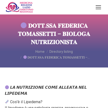
𝐃𝐎𝐓𝐓.𝐒𝐒𝐀 𝐅𝐄𝐃𝐄𝐑𝐈𝐂𝐀
𝐓𝐎𝐌𝐀𝐒𝐒𝐄𝐓𝐓𝐈 – 𝐁𝐈𝐎𝐋𝐎𝐆𝐀
𝐍𝐔𝐓𝐑𝐈𝐙𝐈𝐎𝐍𝐈𝐒𝐓𝐀
You are here:
Home
Directory listing
𝐃𝐎𝐓𝐓.𝐒𝐒𝐀 𝐅𝐄𝐃𝐄𝐑𝐈𝐂𝐀 𝐓𝐎𝐌𝐀𝐒𝐒𝐄𝐓𝐓𝐈 –…
𝙇𝘼 𝙉𝙐𝙏𝙍𝙄𝙕𝙄𝙊𝙉𝙀 𝘾𝙊𝙈𝙀 𝘼𝙇𝙇𝙀𝘼𝙏𝘼 𝙉𝙀𝙇
𝙇𝙄𝙋𝙀𝘿𝙀𝙈𝘼
Cos’è il Lipedema?
Il lipedema è una patologia cronica, progressiva e