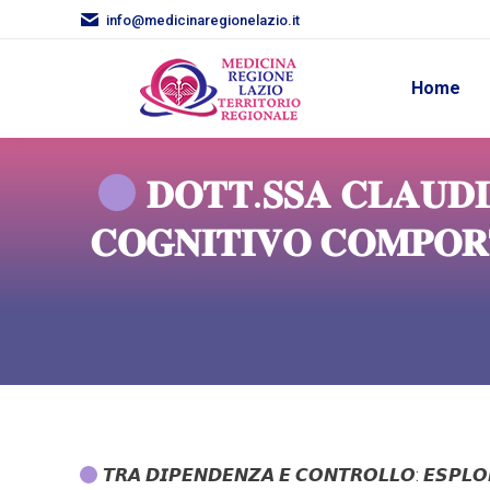
info@medicinaregionelazio.it
Home
𝐃𝐎𝐓𝐓.𝐒𝐒𝐀 𝐂𝐋𝐀𝐔𝐃𝐈
𝐂𝐎𝐆𝐍𝐈𝐓𝐈𝐕𝐎 𝐂𝐎𝐌𝐏𝐎𝐑
𝙏𝙍𝘼 𝘿𝙄𝙋𝙀𝙉𝘿𝙀𝙉𝙕𝘼 𝙀 𝘾𝙊𝙉𝙏𝙍𝙊𝙇𝙇𝙊: 𝙀𝙎𝙋𝙇𝙊