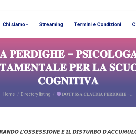
Chi siamo
Streaming
Termini e Condizioni
C
𝐀 𝐏𝐄𝐑𝐃𝐈𝐆𝐇𝐄 – 𝐏𝐒𝐈𝐂𝐎𝐋𝐎𝐆𝐀
𝐀𝐌𝐄𝐍𝐓𝐀𝐋𝐄 𝐏𝐄𝐑 𝐋𝐀 𝐒𝐂𝐔𝐎
𝐂𝐎𝐆𝐍𝐈𝐓𝐈𝐕𝐀
You are here:
Home
Directory listing
𝐃𝐎𝐓𝐓.𝐒𝐒𝐀 𝐂𝐋𝐀𝐔𝐃𝐈𝐀 𝐏𝐄𝐑𝐃𝐈𝐆𝐇𝐄 –…
𝙍𝘼𝙉𝘿𝙊 𝙇’𝙊𝙎𝙎𝙀𝙎𝙎𝙄𝙊𝙉𝙀 𝙀 𝙄𝙇 𝘿𝙄𝙎𝙏𝙐𝙍𝘽𝙊 𝘿’𝘼𝘾𝘾𝙐𝙈𝙐𝙇