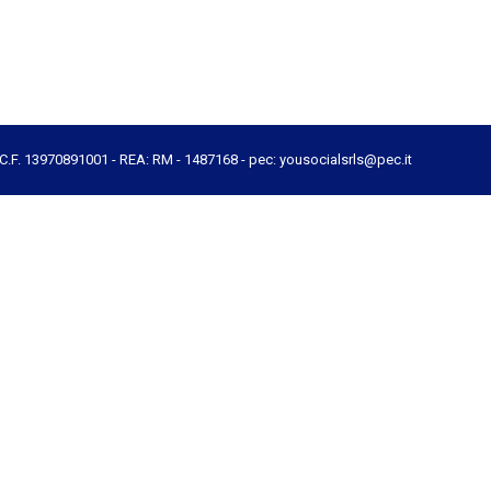
e C.F. 13970891001 - REA: RM - 1487168 - pec: yousocialsrls@pec.it