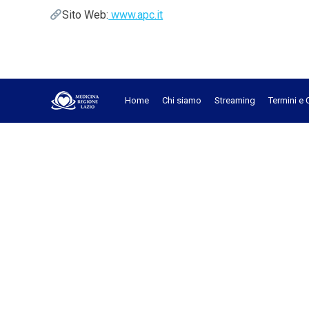
Sito Web:
www.apc.it
Home
Chi siamo
Streaming
Termini e 