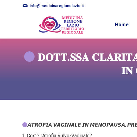
info@medicinaregionelazio.it
Home
𝐃𝐎𝐓𝐓.𝐒𝐒𝐀 𝐂𝐋𝐀𝐑𝐈𝐓
𝐈𝐍
𝘼𝙏𝙍𝙊𝙁𝙄𝘼 𝙑𝘼𝙂𝙄𝙉𝘼𝙇𝙀 𝙄𝙉 𝙈𝙀𝙉𝙊𝙋𝘼𝙐𝙎𝘼, 𝙋𝙍𝙀
1. Cos’è l’Atrofia Vulvo-Vaginale?