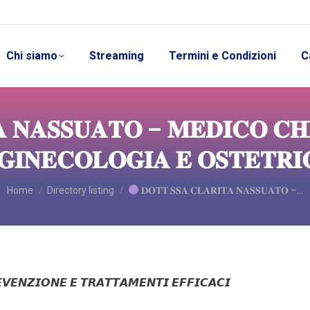
Chi siamo
Streaming
Termini e Condizioni
C
 𝐍𝐀𝐒𝐒𝐔𝐀𝐓𝐎 – 𝐌𝐄𝐃𝐈𝐂𝐎 𝐂𝐇𝐈
 𝐆𝐈𝐍𝐄𝐂𝐎𝐋𝐎𝐆𝐈𝐀 𝐄 𝐎𝐒𝐓𝐄𝐓𝐑𝐈
You are here:
Home
Directory listing
𝐃𝐎𝐓𝐓.𝐒𝐒𝐀 𝐂𝐋𝐀𝐑𝐈𝐓𝐀 𝐍𝐀𝐒𝐒𝐔𝐀𝐓𝐎 –…
𝙑𝙀𝙉𝙕𝙄𝙊𝙉𝙀 𝙀 𝙏𝙍𝘼𝙏𝙏𝘼𝙈𝙀𝙉𝙏𝙄 𝙀𝙁𝙁𝙄𝘾𝘼𝘾𝙄