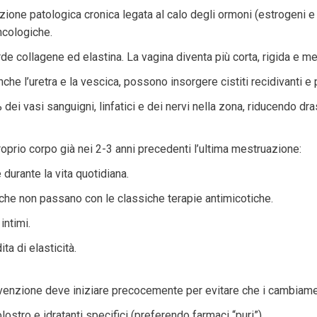
ione patologica cronica legata al calo degli ormoni (estrogeni 
oncologiche.
e collagene ed elastina. La vagina diventa più corta, rigida e men
che l’uretra e la vescica, possono insorgere cistiti recidivanti e
 dei vasi sanguigni, linfatici e dei nervi nella zona, riducendo dra
roprio corpo già nei 2-3 anni precedenti l’ultima mestruazione:
durante la vita quotidiana.
 che non passano con le classiche terapie antimicotiche.
intimi.
ta di elasticità.
evenzione deve iniziare precocemente per evitare che i cambiament
colostro e idratanti specifici (preferendo farmaci “puri”).