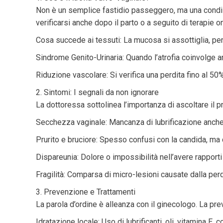
Non è un semplice fastidio passeggero, ma una condiz
verificarsi anche dopo il parto o a seguito di terapie 
Cosa succede ai tessuti: La mucosa si assottiglia, perd
Sindrome Genito-Urinaria: Quando l’atrofia coinvolge an
Riduzione vascolare: Si verifica una perdita fino al 50%
2. Sintomi: I segnali da non ignorare
La dottoressa sottolinea l’importanza di ascoltare il p
Secchezza vaginale: Mancanza di lubrificazione anche 
Prurito e bruciore: Spesso confusi con la candida, ma
Dispareunia: Dolore o impossibilità nell’avere rapporti 
Fragilità: Comparsa di micro-lesioni causate dalla perdi
3. Prevenzione e Trattamenti
La parola d’ordine è alleanza con il ginecologo. La pr
Idratazione locale: Uso di lubrificanti, oli, vitamina E, 