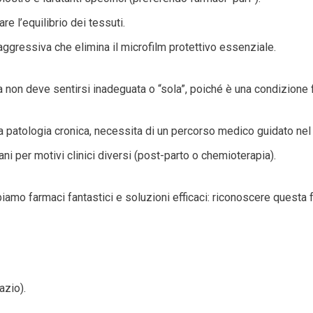
e l’equilibrio dei tessuti.
o aggressiva che elimina il microfilm protettivo essenziale.
 non deve sentirsi inadeguata o “sola”, poiché è una condizione f
na patologia cronica, necessita di un percorso medico guidato ne
 per motivi clinici diversi (post-parto o chemioterapia).
iamo farmaci fantastici e soluzioni efficaci: riconoscere questa 
azio).