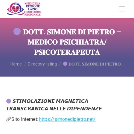
𝐃𝐎𝐓𝐓. 𝐒𝐈𝐌𝐎𝐍𝐄 𝐃𝐈 𝐏𝐈𝐄𝐓𝐑𝐎 –
𝐌𝐄𝐃𝐈𝐂𝐎 𝐏𝐒𝐈𝐂𝐇𝐈𝐀𝐓𝐑𝐀/
𝐏𝐒𝐈𝐂𝐎𝐓𝐄𝐑𝐀𝐏𝐄𝐔𝐓𝐀
You are here:
Home
Directory listing
𝐃𝐎𝐓𝐓. 𝐒𝐈𝐌𝐎𝐍𝐄 𝐃𝐈 𝐏𝐈𝐄𝐓𝐑𝐎…
𝙎𝙏𝙄𝙈𝙊𝙇𝘼𝙕𝙄𝙊𝙉𝙀 𝙈𝘼𝙂𝙉𝙀𝙏𝙄𝘾𝘼
𝙏𝙍𝘼𝙉𝙎𝘾𝙍𝘼𝙉𝙄𝘾𝘼 𝙉𝙀𝙇𝙇𝙀 𝘿𝙄𝙋𝙀𝙉𝘿𝙀𝙉𝙕𝙀
Sito Internet:
https://simonedipietro.net/