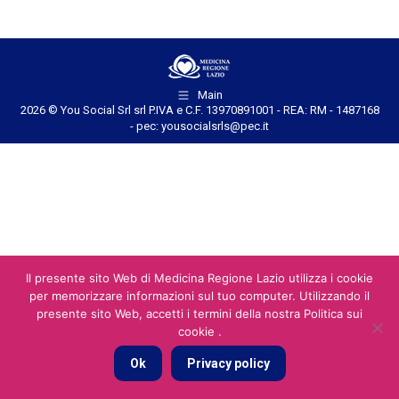
Main
2026 © You Social Srl srl P.IVA e C.F. 13970891001 - REA: RM - 1487168
- pec: yousocialsrls@pec.it
Il presente sito Web di Medicina Regione Lazio utilizza i cookie
per memorizzare informazioni sul tuo computer. Utilizzando il
presente sito Web, accetti i termini della nostra Politica sui
cookie .
Ok
Privacy policy