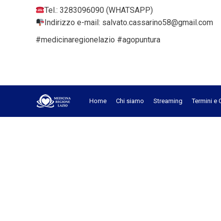
Tel.: 3283096090 (WHATSAPP)
Indirizzo e-mail: salvato.cassarino58@gmail.com
#medicinaregionelazio #agopuntura
Home
Chi siamo
Streaming
Termini e 