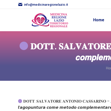
info@medicinaregionelazio.it
Home
𝐃𝐎𝐓𝐓. 𝐒𝐀𝐋𝐕𝐀𝐓𝐎𝐑𝐄 𝐀
𝙘𝙤𝙢𝙥𝙡𝙚𝙢𝙚𝙣
Yo
Ho
𝐃𝐎𝐓𝐓. 𝐒𝐀𝐋𝐕𝐀𝐓𝐎𝐑𝐄 𝐀𝐍𝐓𝐎𝐍𝐈𝐎 𝐂𝐀𝐒𝐒𝐀𝐑𝐈𝐍𝐎 –
𝙡’𝙖𝙜𝙤𝙥𝙪𝙣𝙩𝙪𝙧𝙖 𝙘𝙤𝙢𝙚 𝙢𝙚𝙩𝙤𝙙𝙤 𝙘𝙤𝙢𝙥𝙡𝙚𝙢𝙚𝙣𝙩𝙖𝙧𝙚 𝙖