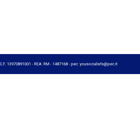
e C.F. 13970891001 - REA: RM - 1487168 - pec: yousocialsrls@pec.it