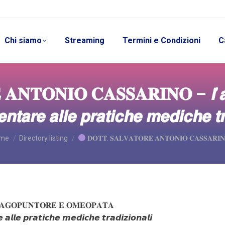
Chi siamo
Streaming
Termini e Condizioni
C
𝐍𝐓𝐎𝐍𝐈𝐎 𝐂𝐀𝐒𝐒𝐀𝐑𝐈𝐍𝐎 – 𝙡’𝙖𝙜𝙤
𝙩𝙖𝙧𝙚 𝙖𝙡𝙡𝙚 𝙥𝙧𝙖𝙩𝙞𝙘𝙝𝙚 𝙢𝙚𝙙𝙞𝙘𝙝𝙚 𝙩𝙧
u are here:
me
Directory listing
𝐃𝐎𝐓𝐓. 𝐒𝐀𝐋𝐕𝐀𝐓𝐎𝐑𝐄 𝐀𝐍𝐓𝐎𝐍𝐈𝐎 𝐂𝐀𝐒𝐒𝐀𝐑𝐈
 𝐀𝐆𝐎𝐏𝐔𝐍𝐓𝐎𝐑𝐄 𝐄 𝐎𝐌𝐄𝐎𝐏𝐀𝐓𝐀
𝙡𝙚 𝙥𝙧𝙖𝙩𝙞𝙘𝙝𝙚 𝙢𝙚𝙙𝙞𝙘𝙝𝙚 𝙩𝙧𝙖𝙙𝙞𝙯𝙞𝙤𝙣𝙖𝙡𝙞