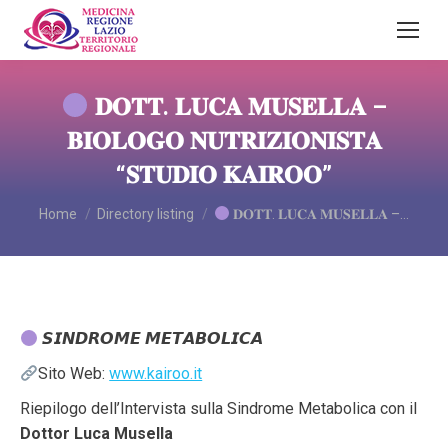
𝐃𝐎𝐓𝐓. 𝐋𝐔𝐂𝐀 𝐌𝐔𝐒𝐄𝐋𝐋𝐀 –
𝐁𝐈𝐎𝐋𝐎𝐆𝐎 𝐍𝐔𝐓𝐑𝐈𝐙𝐈𝐎𝐍𝐈𝐒𝐓𝐀
“𝐒𝐓𝐔𝐃𝐈𝐎 𝐊𝐀𝐈𝐑𝐎𝐎”
You are here:
Home
Directory listing
𝐃𝐎𝐓𝐓. 𝐋𝐔𝐂𝐀 𝐌𝐔𝐒𝐄𝐋𝐋𝐀 –…
𝙎𝙄𝙉𝘿𝙍𝙊𝙈𝙀 𝙈𝙀𝙏𝘼𝘽𝙊𝙇𝙄𝘾𝘼
Sito Web:
www.kairoo.it
Riepilogo dell’Intervista sulla Sindrome Metabolica con il
Dottor Luca Musella