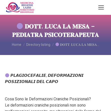
𝐃𝐎𝐓𝐓. 𝐋𝐔𝐂𝐀 𝐋𝐀 𝐌𝐄𝐒𝐀 –
𝐏𝐄𝐃𝐈𝐀𝐓𝐑𝐀 𝐏𝐒𝐈𝐂𝐎𝐓𝐄𝐑𝐀𝐏𝐄𝐔𝐓𝐀
You are here:
Home
Directory listing
𝐃𝐎𝐓𝐓. 𝐋𝐔𝐂𝐀 𝐋𝐀 𝐌𝐄𝐒𝐀…
𝙋𝙇𝘼𝙂𝙄𝙊𝘾𝙀𝙁𝘼𝙇𝙄𝙀, 𝘿𝙀𝙁𝙊𝙍𝙈𝘼𝙕𝙄𝙊𝙉𝙄
𝙋𝙊𝙎𝙄𝙕𝙄𝙊𝙉𝘼𝙇𝙄 𝘿𝙀𝙇 𝘾𝘼𝙋𝙊
Cosa Sono le Deformazioni Craniche Posizionali?
Le deformazioni craniche posizionali non sono